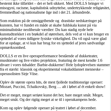
bestemt ikke tilfældet – det er helt sikkert. Med DOLLS bringer vi
misogyni, racisme, kapitalistisk udnyttelse, undertrykkende religiøsitet,
fremmedhad og nationalisme lige ind i det 21. århundrede.
Som reaktion på de omsiggribende og drastiske nedskæringer på
kunsten, har vi fundet en måde at skabe fuldskala kunst på via
minimalistiske neoliberale værdier: Du kan stadig nyde hele
kunstudtrækket i en brøkdel af størrelsen, dels ved at vi kun bruger en
sjettedel af vores tidligere fysiske virkelighed. Du vil også være glad
for at opdage, at vi kun har brug for en sjettedel af jeres sædvanlige
opmærksomhed.
DOLLS er en live operaperformance bestående af dukketeater,
musikteater og live-video projektion, featuring de mest kendte 1:6
divaer i vores tidsalder: Barbie-dukkerne! Hele lydoplevelsen stammer
fra et stærkt klassisk og eksperimental vokaluddannet menneske –
operasolisten Sirje Viise.
Oplev de største opera hits, de mest fjollede traditionsrige operaer:
Mozart, Puccini, Tchaikovsky, Berg … alt i løbet af ét enkelt show!
Det er meget, meget seriøst kunst det her, bare meget småt. Meget,
meget småt. Og der rigtig meget at se til i operakampens hede.
Kom og oplev følgende operaer på teatret i løbet af december.