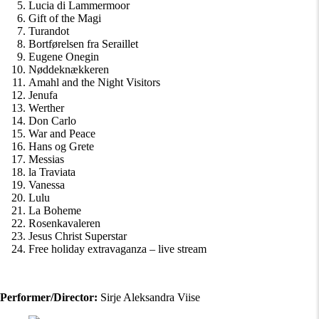
Lucia di Lammermoor
Gift of the Magi
Turandot
Bortførelsen fra Seraillet
Eugene Onegin
Nøddeknækkeren
Amahl and the Night Visitors
Jenufa
Werther
Don Carlo
War and Peace
Hans og Grete
Messias
la Traviata
Vanessa
Lulu
La Boheme
Rosenkavaleren
Jesus Christ Superstar
Free holiday extravaganza – live stream
Performer/Director:
Sirje Aleksandra Viise