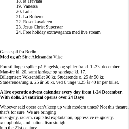
la Traviata
Vanessa
Lulu
La Boheme
Rosenkavaleren
Jesus Christ Superstar
Free holiday extravaganza med live stream
Gæstespil fra Berlin
Med og af:
Sirje Aleksandra Viise
Forestillingen spiller på Engelsk, og spiller fra d. 1.-23. december.
Man-fre kl. 20, samt lørdage og
søndage
kl. 17.
Billetpriser: Voksenbillet 90 kr, Studerende o. 25 år 50 kr,
Studerende/ung u. 25 år 50 kr, ved 6 unge u.25 år 40 kr per billet.
A live operatic advent calendar every day from 1-24 December.
With dolls. 24 satirical operas over 24 Days
Whoever said opera can’t keep up with modern times? Not this theatre,
that’s for sure. We are bringing
misogyny, racism, capitalist exploitation, oppressive religiosity,
xenophobia, and nationalism straight
into the 21st century.