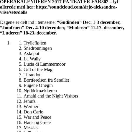
OPERAKALENDEREN 2017 PÅ TEATER FÅR302 – lyt
allerede med her: https://soundcloud.com/sirje-aleksandra-
viise/sets/dolls
Dagene er delt ind i temaerne:
“Gudinden” Dec. 1-3 december,
“Jomfruen” Dec. 4-10 december, “Moderen” 11-17. december,
“Luderen” 18-23. december.
Tryllefløjten
Snedronningen
Askepot
La Wally
Lucia di Lammermoor
Gift of the Magi
Turandot
Bortførelsen fra Seraillet
Eugene Onegin
Nøddeknækkeren
Amahl and the Night Visitors
Jenufa
Werther
Don Carlo
War and Peace
Hans og Grete
Messias