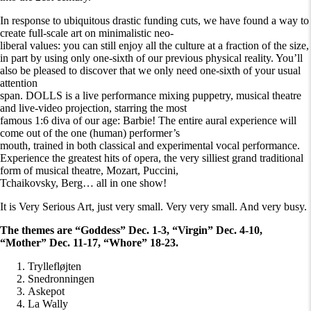
In response to ubiquitous drastic funding cuts, we have found a way to
create full-scale art on minimalistic neo-
liberal values: you can still enjoy all the culture at a fraction of the size,
in part by using only one-sixth of our previous physical reality. You’ll
also be pleased to discover that we only need one-sixth of your usual
attention
span. DOLLS is a live performance mixing puppetry, musical theatre
and live-video projection, starring the most
famous 1:6 diva of our age: Barbie! The entire aural experience will
come out of the one (human) performer’s
mouth, trained in both classical and experimental vocal performance.
Experience the greatest hits of opera, the very silliest grand traditional
form of musical theatre, Mozart, Puccini,
Tchaikovsky, Berg… all in one show!
It is Very Serious Art, just very small. Very very small. And very busy.
The themes are
“Goddess” Dec. 1-3, “Virgin” Dec. 4-10,
“Mother” Dec. 11-17, “Whore” 18-23.
Tryllefløjten
Snedronningen
Askepot
La Wally