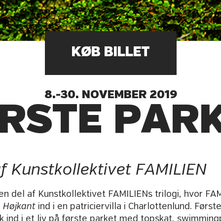
KØB BILLET
8.-30. NOVEMBER 2019
RSTE PAR
f Kunstkollektivet FAMILIEN
en del af Kunstkollektivet FAMILIENs trilogi, hvor FAM
 Højkant
ind i en patriciervilla i Charlottenlund. Først
 ind i et liv på første parket med topskat, swimmin