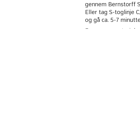
gennem Bernstorff S
Eller tag S-toglinje 
og gå ca. 5-7 minutter
For pressemateriale,
Billetter
Bliv en del 