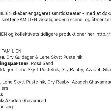
MILIEN skaber engageret samtidsteater – med et doku
d sætter FAMILIEN virkeligheden i scene, og åbner tea
N og kollektivets tidligere produktioner her:
http://
et FAMILIEN
re
: Gry Guldager & Lene Skytt Pustelnik
ringspartner
: Rosa Sand
uldager, Lene Skytt Pustelnik, Gry Raaby, Azadeh G
r, Lene Skytt Pustelnik, Gry Raaby, Azadeh Ghavamra
Diers
ss
nt
: Azadeh Ghavamrad
rausing