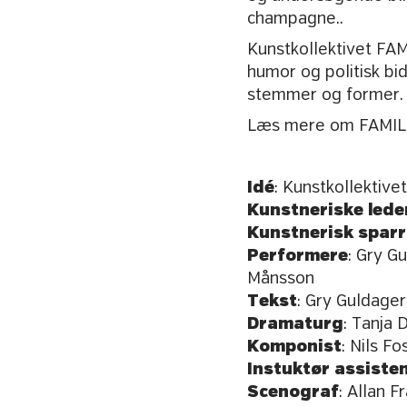
champagne..
Kunstkollektivet FA
humor og politisk bi
stemmer og former.
Læs mere om FAMILIE
Idé
: Kunstkollektiv
Kunstneriske lede
Kunstnerisk spar
Performere
: Gry G
Månsson
Tekst
: Gry Guldage
Dramaturg
: Tanja 
Komponist
: Nils Fo
Instuktør assiste
Scenograf
: Allan F