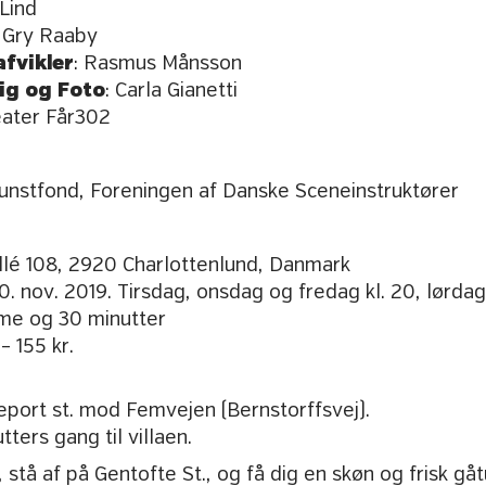
 Lind
: Gry Raaby
fvikler
: Rasmus Månsson
ig og Foto
: Carla Gianetti
eater Får302
Kunstfond, Foreningen af Danske Sceneinstruktører
lé 108, 2920 Charlottenlund, Danmark
30. nov. 2019. Tirsdag, onsdag og fredag kl. 20, lørdag 
time og 30 minutter
– 155 kr.
eport st. mod Femvejen (Bernstorffsvej).
tters gang til villaen.
, stå af på Gentofte St., og få dig en skøn og frisk gåt