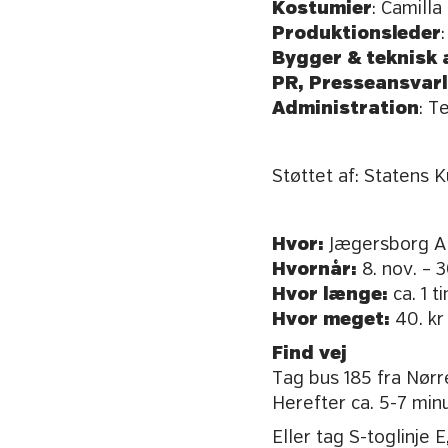
Kostumier
: Camilla
Produktionsleder
Bygger & teknisk a
PR, Presseansvarl
Administration
: T
Støttet af: Statens 
Hvor:
Jægersborg Al
Hvornår:
8. nov. – 
Hvor længe:
ca. 1 
Hvor meget:
40. kr 
Find vej
Tag bus 185 fra Nørr
Herefter ca. 5-7 minu
Eller tag S-toglinje E