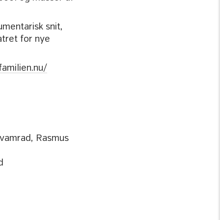
mentarisk snit,
tret for nye
familien.nu/
havamrad, Rasmus
d