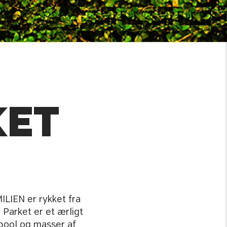
KET
ILIEN er rykket fra
e Parket er et ærligt
gpool og masser af