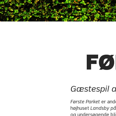
FØ
Gæstespil a
Første Parket
er and
højhuset
Landsby på
og undersøgende blik