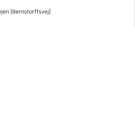
ejen (Bernstorffsvej)
esse
Persondatapolitik