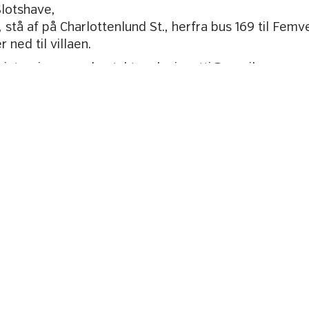
lotshave,
C, stå af på Charlottenlund St., herfra bus 169 til Femv
 ned til villaen.
 interviews o.a. kontakt
carlagianetti@gmail.com
af FLOKKEN
Om Teater FÅR302
Kontakt
Pr