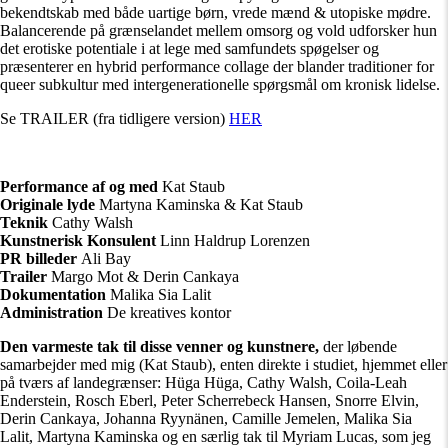
bekendtskab med både uartige børn, vrede mænd & utopiske mødre.
Balancerende på grænselandet mellem omsorg og vold udforsker hun
det erotiske potentiale i at lege med samfundets spøgelser og
præsenterer en hybrid performance collage der blander traditioner for
queer subkultur med intergenerationelle spørgsmål om kronisk lidelse.
Se TRAILER (fra tidligere version)
HER
Performance af og med
Kat Staub
Originale lyde
Martyna Kaminska & Kat Staub
Teknik
Cathy Walsh
Kunstnerisk Konsulent
Linn Haldrup Lorenzen
PR billeder
Ali Bay
Trailer
Margo Mot & Derin Cankaya
Dokumentation
Malika Sia Lalit
Administration
De kreatives kontor
Den varmeste tak til disse venner og kunstnere,
der løbende
samarbejder med mig (Kat Staub), enten direkte i studiet, hjemmet eller
på tværs af landegrænser: Hüga Hüga, Cathy Walsh, Coila-Leah
Enderstein, Rosch Eberl, Peter Scherrebeck Hansen, Snorre Elvin,
Derin Cankaya, Johanna Ryynänen, Camille Jemelen, Malika Sia
Lalit, Martyna Kaminska og en særlig tak til Myriam Lucas, som jeg