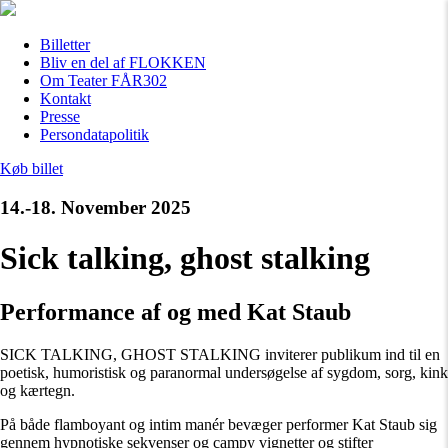
Billetter
Bliv en del af FLOKKEN
Om Teater FÅR302
Kontakt
Presse
Persondatapolitik
Køb billet
14.-18. November 2025
Sick talking, ghost stalking
Performance af og med Kat Staub
SICK TALKING, GHOST STALKING inviterer publikum ind til en
poetisk, humoristisk og paranormal undersøgelse af sygdom, sorg, kink
og kærtegn.
På både flamboyant og intim manér bevæger performer Kat Staub sig
gennem hypnotiske sekvenser og campy vignetter og stifter