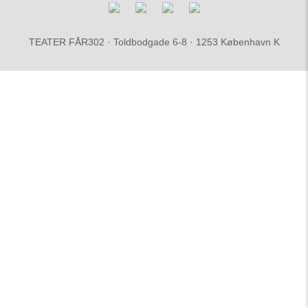
TEATER FÅR302 · Toldbodgade 6-8 · 1253 København K