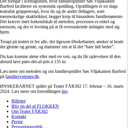
Det foregår i scenografien, hvor familieopstiller Søs Viljakainen
Barfred faciliterer en systemisk opstilling. Opstillingen er en slags
teatralsk gruppeterapi, hvor du og de andre deltagere, som
menneskelige skakbrikker, lægger krop til hinandens familiemønstre.
Det kræver intet forkendskab til metoden, processen er enkel og
nænsom, og der er lovning på at få overraskende indsigter med sig
hjem.
Terapi på teatret er for alle, der ligesom Ønskebarnet, ønsker at heale
det glemte og gemte, og drømmer om at få det “bare lidt bedre”.
Du kan komme alene eller med en ven, og du får oplevelsen til den
absurd lave prøv-det-af-pris á 135 kr.
Læs mere om metoden og om familieopstiller Søs Viljakainen Barfred
på
familiesystemer.dk
.
ØNSKEBARNET spiller på Teater FÅR302 17. februar – 16. marts
2024. Læs mere om forestillingen
her
.
Billetter
Bliv en del af FLOKKEN
Om Teater FÅR302
Kontakt
Presse
Persondatapolitik