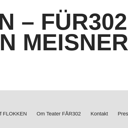
N – FÜR302
N MEISNER 
 af FLOKKEN
Om Teater FÅR302
Kontakt
Pre