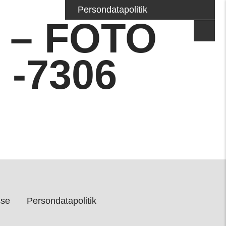
Persondatapolitik
 – FOTO
-7306
sse
Persondatapolitik